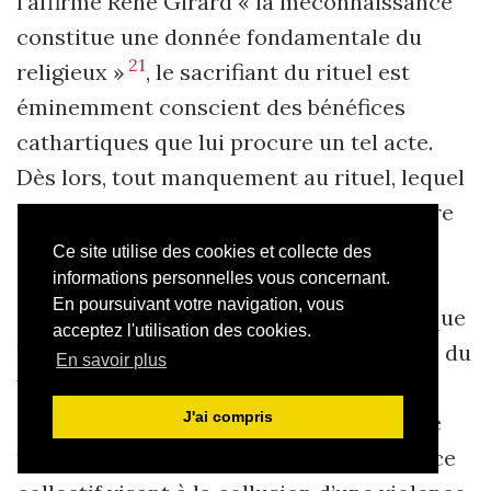
l’affirme René Girard « la méconnaissance
constitue une donnée fondamentale du
21
religieux »
, le sacrifiant du rituel est
éminemment conscient des bénéfices
cathartiques que lui procure un tel acte.
Dès lors, tout manquement au rituel, lequel
canalise la violence primaire d’un meurtre
originel en partie oublié, fait ressurgir le
Ce site utilise des cookies et collecte des
spectre d’un embrasement violent
informations personnelles vous concernant.
En poursuivant votre navigation, vous
généralisé. Il n’est donc pas surprenant que
acceptez l'utilisation des cookies.
le châtiment encouru par le matelot turc du
En savoir plus
Voyage
soit non seulement mortel mais
J'ai compris
également automatique. Le
ratage
du rite
menace en effet d’effritement tout l’édifice