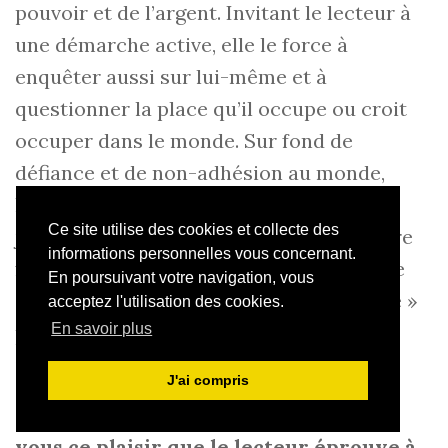
pouvoir et de l’argent. Invitant le lecteur à
une démarche active, elle le force à
enquêter aussi sur lui-même et à
questionner la place qu’il occupe ou croit
occuper dans le monde. Sur fond de
défiance et de non-adhésion au monde,
l’imposture en littérature exerce un
Ce site utilise des cookies et collecte des
jugement critique et met à l’épreuve notre
informations personnelles vous concernant.
faculté de juger. La littérature déstabilise
En poursuivant votre navigation, vous
ou court-circuite l’ère de la « post-vérité »
acceptez l'utilisation des cookies.
parce qu’elle est toujours une féconde
En savoir plus
imposture.
J'ai compris
Guilhem Armand
–
Comment expliquez-
vous ce plaisir que le lecteur éprouve à