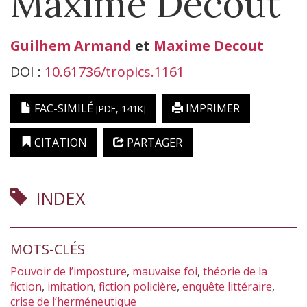
Maxime Decout
Guilhem
Armand
et
Maxime
Decout
DOI :
10.61736/tropics.1161
FAC-SIMILÉ
IMPRIMER
[PDF, 141K]
CITATION
PARTAGER
INDEX
MOTS-CLÉS
Pouvoir de l’imposture
,
mauvaise foi
,
théorie de la
fiction
,
imitation
,
fiction policière
,
enquête littéraire
,
crise de l’herméneutique