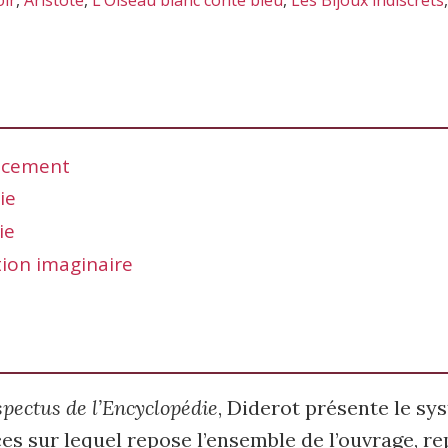
oir
,
Aristote
,
L’Oiseau blanc conte bleu
,
Les Bijoux indiscrets
acement
ie
ie
tion imaginaire
L
spectus
de l’Encyclopédie
, Diderot présente le sy
s sur lequel repose l’ensemble de l’ouvrage, re