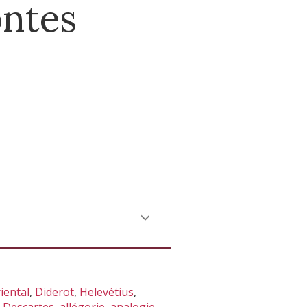
ontes
iental
,
Diderot
,
Helevétius
,