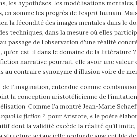
, les hypothèses, les modélisations mentales, 
, en somme les progrès de l’esprit humain. Mais 
en la fécondité des images mentales dans le d
des techniques, dans la mesure où elles partici
u passage de l’observation d’une réalité concrè
n, qu’en est-il dans le domaine de la littérature 
iction narrative pourrait-elle avoir une valeur 
as au contraire synonyme d’illusion voire de m
on de l’imagination, entendue comme combinaiso
oint la conception aristotélicienne de l’imitatio
isation. Comme l’a montré Jean-Marie Schaef
rquoi la fiction ?
, pour Aristote, « le poète élabo
if dont la validité excède la réalité qu’il imite,
la structure actancielle profonde susceptible de