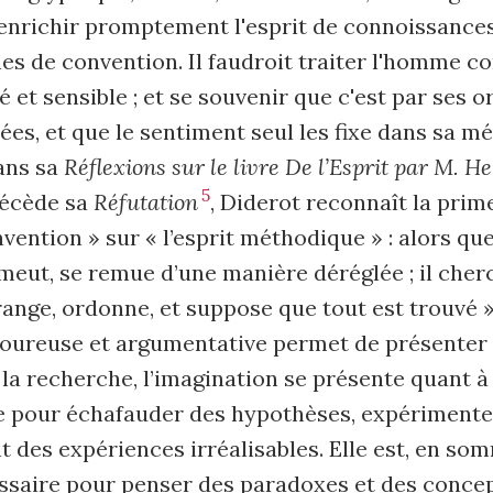
enrichir promptement l'esprit de connoissances
nes de convention. Il faudroit traiter l'homme 
é et sensible ; et se souvenir que c'est par ses o
dées, et que le sentiment seul les fixe dans sa m
ans sa
Réflexions sur le livre De l’Esprit par M. He
5
précède sa
Réfutation
, Diderot reconnaît la prim
invention » sur « l’esprit méthodique » : alors qu
e meut, se remue d’une manière déréglée ; il cherc
ange, ordonne, et suppose que tout est trouvé 
oureuse et argumentative permet de présenter 
 la recherche, l’imagination se présente quant 
ile pour échafauder des hypothèses, expérimente
des expériences irréalisables. Elle est, en so
saire pour penser des paradoxes et des concep