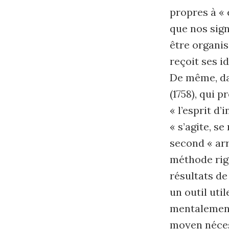
propres à « 
que nos sig
être organis
reçoit ses i
De même, d
(1758), qui 
« l’esprit d’
« s’agite, s
second « arr
méthode rig
résultats de
un outil ut
mentalement 
moyen néces