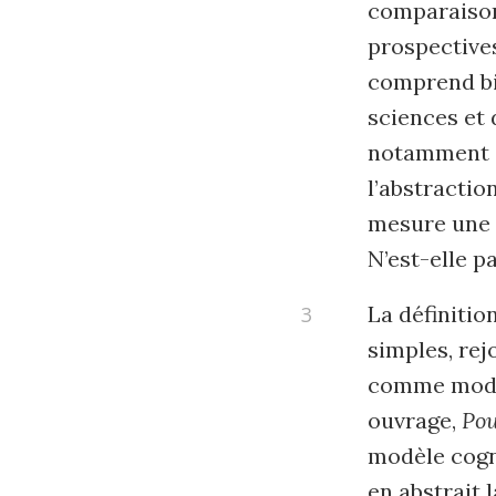
comparaisons
prospectives
comprend bi
sciences et 
notamment a
l’abstractio
mesure une f
N’est-elle p
La définiti
simples, rej
comme modél
ouvrage,
Pou
modèle cognit
en abstrait 