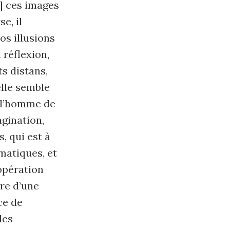
] ces images
e, il
os illusions
 réflexion,
s distans,
elle semble
à l’homme de
agination,
, qui est à
matiques, et
opération
vre d’une
ce de
les