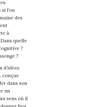
les
si l’on
omaine des
pent
te à
? Dans quelle
cognitive ?
ensonge ?
n d’idées
n, conçue
fer dans son
re un
 au sens où il
 donner lieu