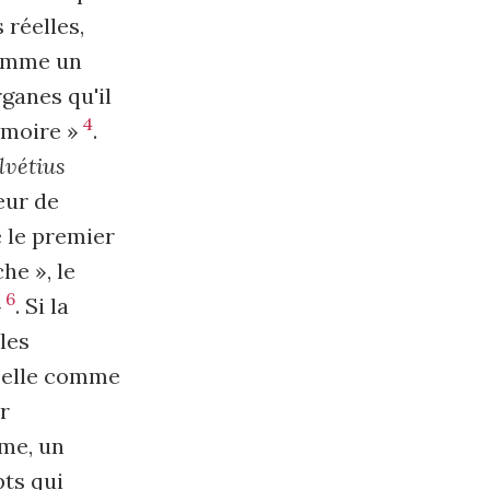
 réelles,
comme un
rganes qu'il
4
émoire »
.
lvétius
eur de
e le premier
he », le
6
»
. Si la
les
à elle comme
r
mme, un
ts qui