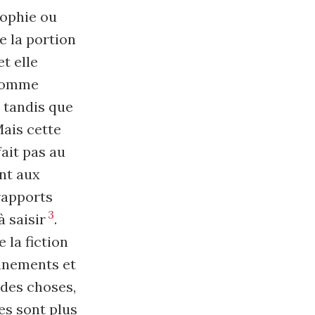
sophie ou
e la portion
t elle
 comme
, tandis que
Mais cette
fait pas au
ent aux
rapports
3
à saisir
.
 la fiction
onnements et
 des choses,
ies sont plus