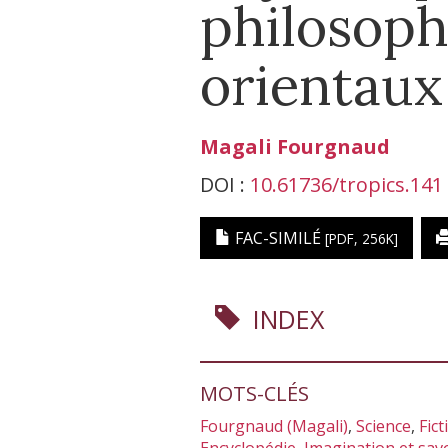
philosoph
orientaux
Magali
Fourgnaud
DOI :
10.61736/tropics.141
FAC-SIMILÉ
[PDF, 256K]
INDEX
MOTS-CLÉS
Fourgnaud (Magali)
,
Science
,
Fict