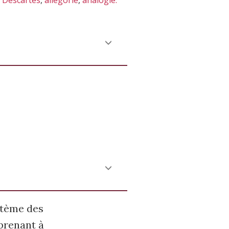
,
Descartes
,
allégorie
,
analogie.
stème des
prenant à