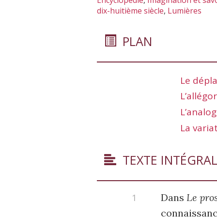
Encyclopédie
,
Imagination et sav
dix-huitième siècle
,
Lumières
PLAN
Le dépl
L’allégor
L’analog
La varia
TEXTE INTÉGRA
Dans
Le pro
connaissance