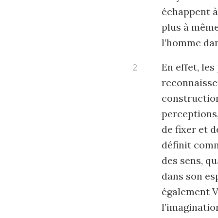
échappent à l
plus à même 
l’homme dans
En effet, le
reconnaissen
construction
perceptions
de fixer et 
définit com
des sens, qu
dans son esp
également Vo
l’imaginatio