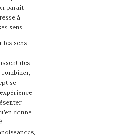
on paraît
dresse à
ses sens.
r les sens
aissent des
 combiner,
ept se
’expérience
résenter
 qu’en donne
à
onnoissances,