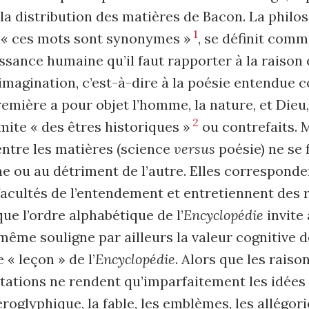
a distribution des matières de Bacon. La philo
1
r « ces mots sont synonymes »
, se définit comm
ssance humaine qu’il faut rapporter à la raison e
’imagination, c’est-à-dire à la poésie entendue
 première a pour objet l’homme, la nature, et Dieu
2
mite « des êtres historiques »
ou contrefaits. 
entre les matières (science
versus
poésie) ne se 
une ou au détriment de l’autre. Elles correspond
facultés de l’entendement et entretiennent des 
que l’ordre alphabétique de l’
Encyclopédie
invite 
même souligne par ailleurs la valeur cognitive de
e « leçon » de l’
Encyclopédie
. Alors que les rais
tations ne rendent qu’imparfaitement les idées
iéroglyphique, la fable, les emblèmes, les allégor