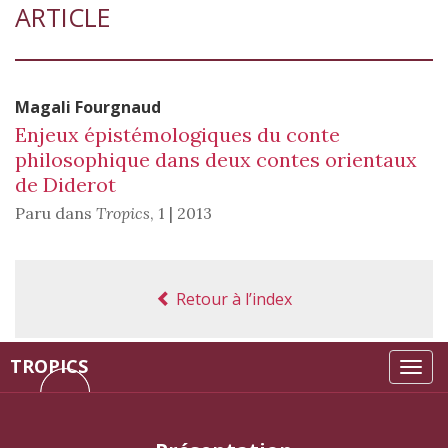
ARTICLE
Magali
Fourgnaud
Enjeux épistémologiques du conte
philosophique dans deux contes orientaux
de Diderot
Paru dans
Tropics
,
1 | 2013
Retour à l’index
TROPICS
Tog
navi