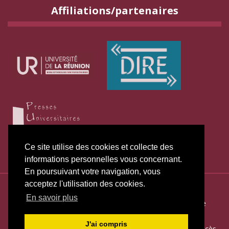
Affiliations/partenaires
Ce site utilise des cookies et collecte des
informations personnelles vous concernant.
En poursuivant votre navigation, vous
acceptez l'utilisation des cookies.
ISSN électronique 2271-3131
En savoir plus
Plan du site
—
Politique de publication
—
Politique de
confidentialité
—
Déclaration d
’éthique
J'ai compris
Créé et hébergé par Chapitre 9
—
Édité avec Lodel
—
Accès