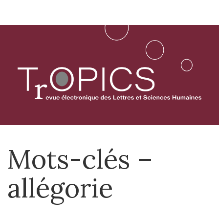
Aller
directement
au
contenu
Mots-clés –
allégorie