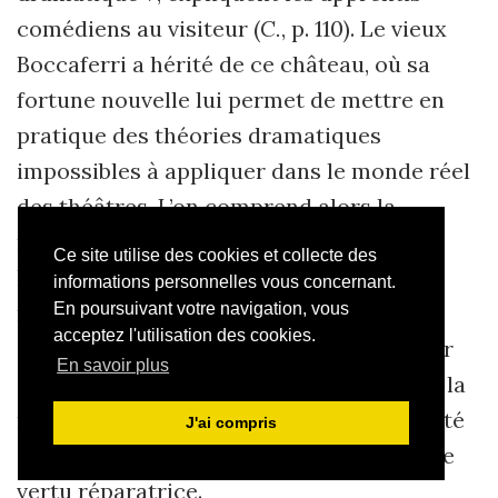
comé­diens au visiteur (
C.
, p. 110). Le vieux
Boccaferri a hérité de ce château, où sa
fortune nouvelle lui permet de mettre en
pratique des théories dramatiques
impossibles à appliquer dans le monde réel
des théâtres. L’on comprend alors la
nécessité des premiers chapitres à
Ce site utilise des cookies et collecte des
l’intérieur de l’économie « utopiste » du
informations personnelles vous concernant.
récit : il fallait que le lecteur assistât à la
En poursuivant votre navigation, vous
acceptez l'utilisation des cookies.
débâcle artistique du chanteur Lélio pour
En savoir plus
qu’à ce « désordre antérieur » succède « la
15
mise en place d’un ordre »
nouveau, doté
J'ai compris
d’une puissance critique autant que d’une
vertu réparatrice.