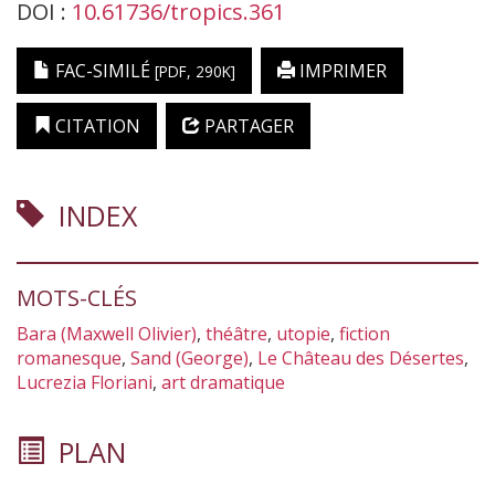
DOI :
10.61736/tropics.361
FAC-SIMILÉ
IMPRIMER
[PDF, 290K]
CITATION
PARTAGER
INDEX
MOTS-CLÉS
Bara (Maxwell Olivier)
,
théâtre
,
utopie
,
fiction
romanesque
,
Sand (George)
,
Le Château des Désertes
,
Lucrezia Floriani
,
art dramatique
PLAN