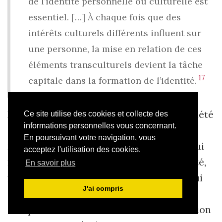
de l’identité personnelle ou culturelle est
essentiel. […] À chaque fois que des
intérêts culturels différents influent sur
une personne, la mise en relation de ces
éléments transculturels devient la tâche
17
capitale dans la formation de l’identité.
Dans
La Paria
est mise en scène une société
Ce site utilise des cookies et collecte des
informations personnelles vous concernant.
qui s’appuie sur l’idée d’une identité
En poursuivant votre navigation, vous
nationale enracinée dans la religion et qui
acceptez l'utilisation des cookies.
reste fermée à l’idée de la transculturalité,
En savoir plus
même au niveau le plus élémentaire, celui
J'ai compris
du couple. Yoram et Fatima se rendent
compte tous les deux combien leur relation