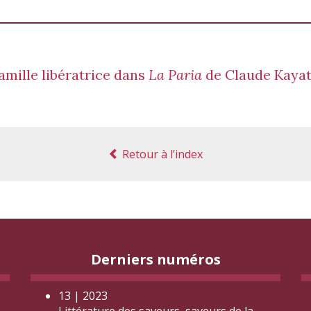
amille libératrice dans
La Paria
de Claude Kaya
Retour à l’index
Derniers numéros
13 | 2023