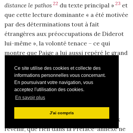
22
23
distance le pathos
du texte principal »
et
que cette lecture dominante « a été motivée
par des déterminations tout à fait
étrangères aux préoccupations de Diderot
lui-même », la volonté tenace – ce qui
montre que Paige a lui aussi repéré le grand
écart entre lecture spontanée et lecture
Ce site utilise des cookies et collecte des
savante qui touche ce roman – de
informations personnelles vous concernant.
« maintenir la "distance critique"
En poursuivant votre navigation, vous
protégeant les experts du brouillard
acceptez l'utilisation des cookies.
En savoir plus
émotionnel ou idéologique qui égare les
24
lecteurs ordinaires »
. Il remarque
J'ai compris
ensuite, et c’est le sujet sur lequel je veux
revenir, que rien dans la Préface-annexe ne