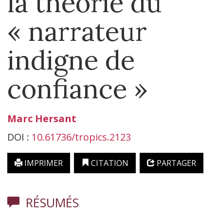
la théorie du
« narrateur
indigne de
confiance »
Marc
Hersant
DOI :
10.61736/tropics.2123
IMPRIMER
CITATION
PARTAGER
RÉSUMÉS