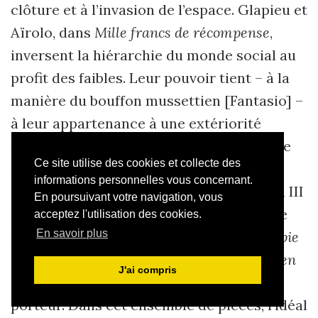
clôture et à l’invasion de l’espace. Glapieu et
Aïrolo, dans
Mille francs de récompense
,
inversent la hiérarchie du monde social au
profit des faibles. Leur pouvoir tient – à la
manière du bouffon mussettien [Fantasio] –
à leur appartenance à une extériorité
radicale, à la patrie du « Rien » - alors que
Ce site utilise des cookies et collecte des
Mangeront-ils
, une pièce de l’exil, rejoue
informations personnelles vous concernant.
allégoriquement la tyrannie de Napoléon III
En poursuivant votre navigation, vous
par le biais de la persécution qu’exerce le
acceptez l'utilisation des cookies.
En savoir plus
roi de l’île de Man sur deux amants.
L’atopie
des personnages grotesques du
Théâtre en
J'ai compris
liberté
est le signe de l’utopie dont il est
porteur. Dans cet ensemble de pièces, l’idéal