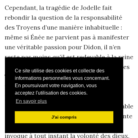
Cependant, la tragédie de Jodelle fait
rebondir la question de la responsabilité
des Troyens d’une manière inhabituelle :
même si Énée ne parvient pas à manifester
une véritable passion pour Didon, il n’en
reste pas moins qu’il est redevable à la reine
de toutes les faveurs dont elle a comblé les
Ce site utilise des cookies et collecte des
Troyens. Comment justifier l’ingratitude
informations personnelles vous concernant.
face à la bonté ? Le dilemme individuel, à
En poursuivant votre navigation, vous
acceptez l'utilisation des cookies.
peine suggéré dans l’épopée de Virgile,
En savoir plus
s’élargit jusqu’à devenir l’objet d’un véritable
dilemme collectif. Lorsque le héros affronte
J'ai compris
aussi bien Didon que les Phéniciennes, il
invoque à tout instant la volonté des dieux,