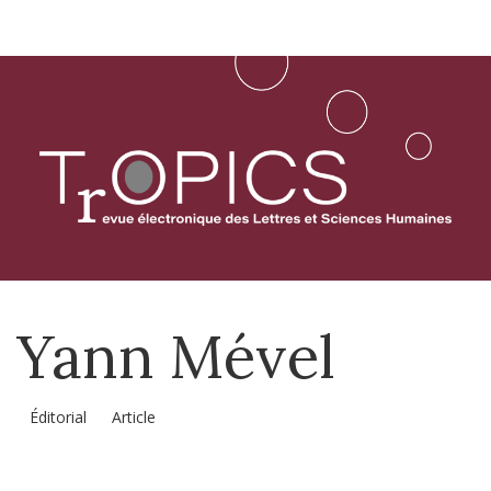
Aller
directement
au
contenu
Yann
Mével
Éditorial
Article