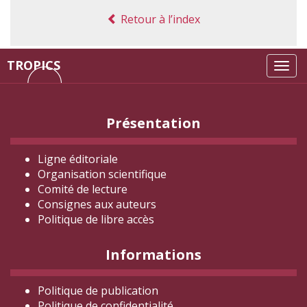
Retour à l’index
TROPICS
Tog
navi
Présentation
Ligne éditoriale
Organisation scientifique
Comité de lecture
Consignes aux auteurs
Politique de libre accès
Informations
Politique de publication
Politique de confidentialité