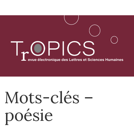
Aller
directement
au
contenu
Mots-clés –
poésie