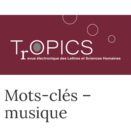
Aller
directement
au
contenu
Mots-clés –
musique