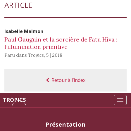
ARTICLE
Isabelle
Malmon
Paul Gauguin et la sorcière de Fatu Hiva :
l’illumination primitive
Paru dans
Tropics
,
5 | 2018
Retour à l’index
TROPICS
Tog
navi
Présentation