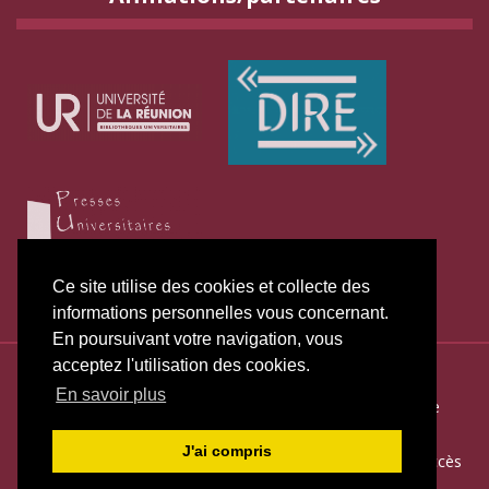
Ce site utilise des cookies et collecte des
informations personnelles vous concernant.
En poursuivant votre navigation, vous
acceptez l'utilisation des cookies.
ISSN électronique 2271-3131
En savoir plus
Plan du site
—
Politique de publication
—
Politique de
confidentialité
—
Déclaration d
’éthique
J'ai compris
Créé et hébergé par Chapitre 9
—
Édité avec Lodel
—
Accès
réservé