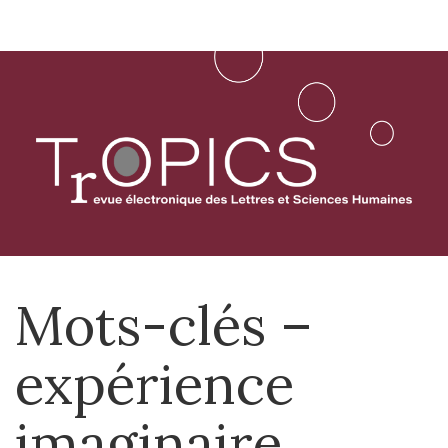
Aller
directement
au
contenu
Mots-clés –
expérience
imaginaire