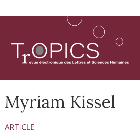
Aller
directement
au
contenu
Myriam
Kissel
ARTICLE