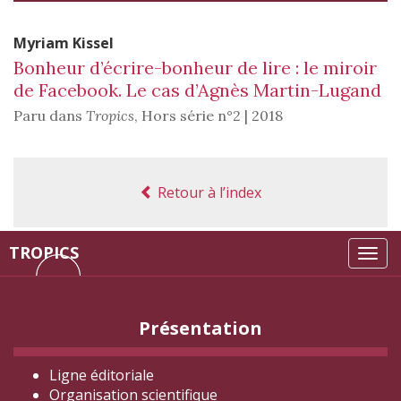
Myriam
Kissel
Bonheur d’écrire-bonheur de lire : le miroir
de Facebook. Le cas d’Agnès Martin-Lugand
Paru dans
Tropics
,
Hors série n°2 | 2018
Retour à l’index
TROPICS
Tog
navi
Présentation
Ligne éditoriale
Organisation scientifique