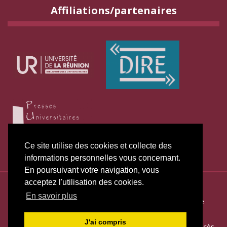
Affiliations/partenaires
Ce site utilise des cookies et collecte des
informations personnelles vous concernant.
En poursuivant votre navigation, vous
acceptez l'utilisation des cookies.
ISSN électronique 2271-3131
En savoir plus
Plan du site
—
Politique de publication
—
Politique de
confidentialité
—
Déclaration d
’éthique
J'ai compris
Créé et hébergé par Chapitre 9
—
Édité avec Lodel
—
Accès