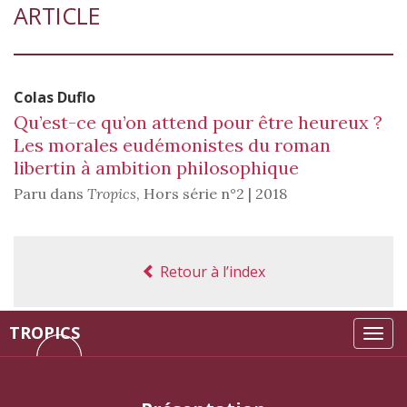
ARTICLE
Colas
Duflo
Qu’est-ce qu’on attend pour être heureux ?
Les morales eudémonistes du roman
libertin à ambition philosophique
Paru dans
Tropics
,
Hors série n°2 | 2018
Retour à l’index
TROPICS
Tog
navi