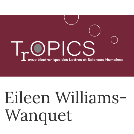
Aller
directement
au
contenu
Eileen
Williams-
Wanquet