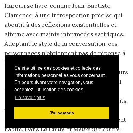
Haroun se livre, comme Jean-Baptiste
Clamence, à une introspection précise qui
aboutit à des réflexions existentielles et
alterne avec maints intermèdes satiriques.
Adoptant le style de la conversation, ces
personnages n’obtiennent pas de réponse à
39
leur « monologue prétentieux »
et ne
Ce site utilise des cookies et collecte des
suscitent pas davantage la réaction de leurs
informations personnelles vous concernant.
destinataires par les sujets généraux qu’il
En poursuivant votre navigation, vous
acceptez l'utilisation des cookies.
leur arrive d’aborder, par exemple leur
En savoir plus
40
conception de l’amour
, ou leurs portraits,
tantôt élogieux, tantôt critiques, mais
J'ai compris
41
toujours imagés, des villes
où ils auraient
habité. Dans
La Chute
et
Meursault contre-