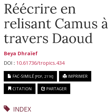
Réécrire en
relisant Camus à
travers Daoud
Beya
Dhraïef
DOI :
10.61736/tropics.434
FAC-SIMILÉ
IMPRIMER
[PDF, 211K]
CITATION
PARTAGER
INDEX