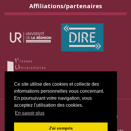
Affiliations/partenaires
Ce site utilise des cookies et collecte des
informations personnelles vous concernant.
En poursuivant votre navigation, vous
acceptez l'utilisation des cookies.
ISSN électronique 2271-3131
En savoir plus
Plan du site
—
Politique de publication
—
Politique de
confidentialité
—
Déclaration d
’éthique
J'ai compris
Créé et hébergé par Chapitre 9
—
Édité avec Lodel
—
Accès