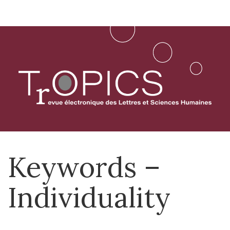
Aller
directement
au
contenu
Keywords –
Individuality