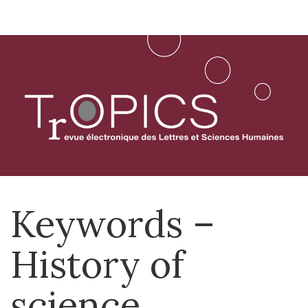
Aller
directement
au
contenu
Keywords –
History of
science