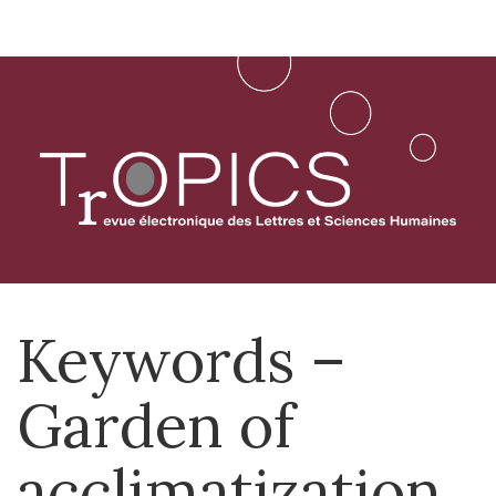
Aller
directement
au
contenu
Keywords –
Garden of
acclimatization