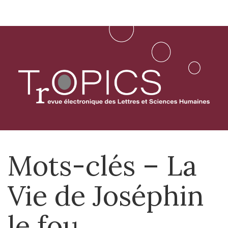
Aller
directement
au
contenu
Mots-clés – La
Vie de Joséphin
le fou