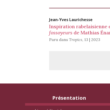
Jean-Yves
Laurichesse
Inspiration rabelaisienne 
fossoyeurs
de Mathias Éna
Paru dans
Tropics
,
13 | 2023
Présentation