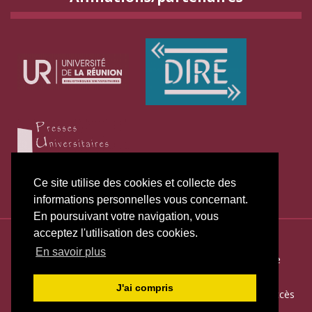
Ce site utilise des cookies et collecte des
informations personnelles vous concernant.
En poursuivant votre navigation, vous
acceptez l'utilisation des cookies.
ISSN électronique 2271-3131
En savoir plus
Plan du site
—
Politique de publication
—
Politique de
confidentialité
—
Déclaration d
’éthique
J'ai compris
Créé et hébergé par Chapitre 9
—
Édité avec Lodel
—
Accès
réservé