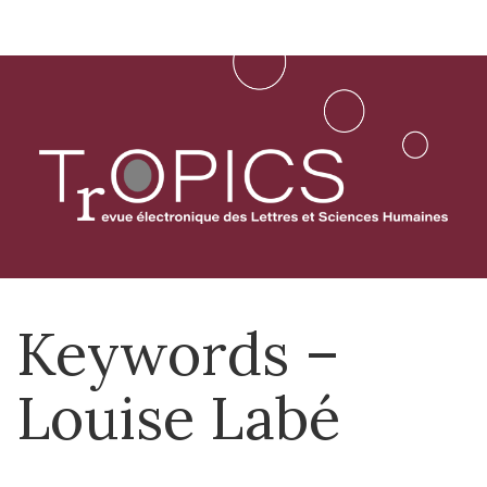
Aller
directement
au
contenu
Keywords –
Louise Labé