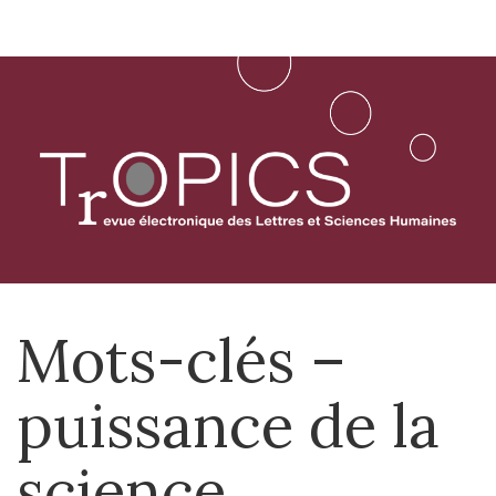
Aller
directement
au
contenu
Mots-clés –
puissance de la
science