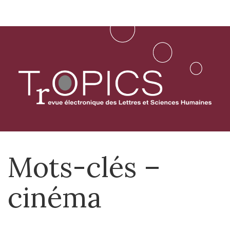
Aller
directement
au
contenu
Mots-clés –
cinéma