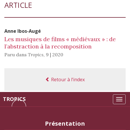
ARTICLE
Anne
Ibos-Augé
Les musiques de films « médiévaux » : de
l’abstraction à la recomposition
Paru dans
Tropics
,
9 | 2020
Retour à l’index
TROPICS
Tog
navi
Présentation