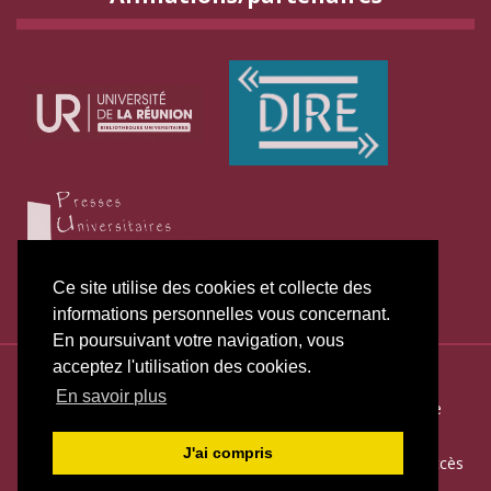
Ce site utilise des cookies et collecte des
informations personnelles vous concernant.
En poursuivant votre navigation, vous
acceptez l'utilisation des cookies.
ISSN électronique 2271-3131
En savoir plus
Plan du site
—
Politique de publication
—
Politique de
confidentialité
—
Déclaration d
’éthique
J'ai compris
Créé et hébergé par Chapitre 9
—
Édité avec Lodel
—
Accès
réservé