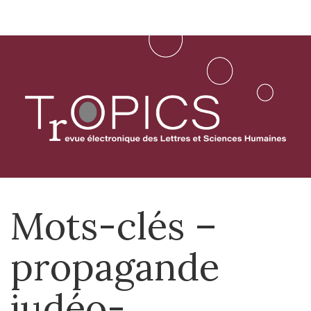
Aller
directement
au
contenu
Mots-clés –
propagande
judéo-