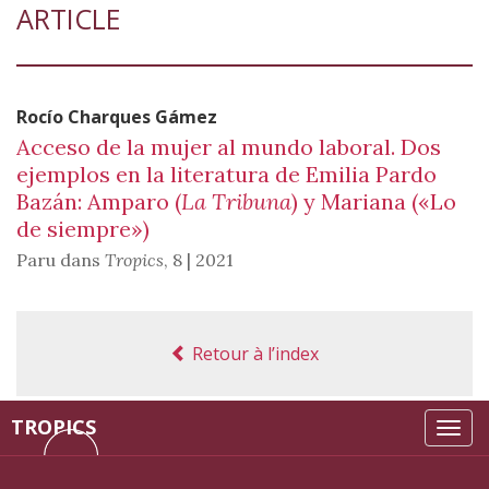
ARTICLE
Rocío Charques
Gámez
Acceso de la mujer al mundo laboral. Dos
ejemplos en la literatura de Emilia Pardo
Bazán: Amparo (
La Tribuna
) y Mariana («Lo
de siempre»)
Paru dans
Tropics
,
8 | 2021
Retour à l’index
TROPICS
Tog
navi