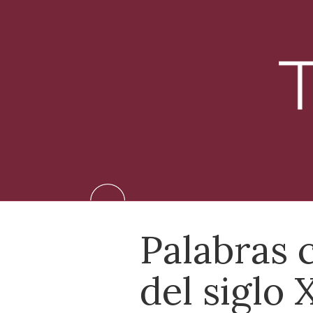
Aller
directement
au
contenu
Palabras c
del siglo 