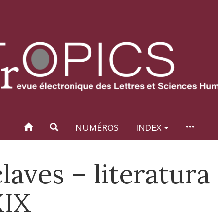
NUMÉROS
INDEX
laves – literatura
XIX