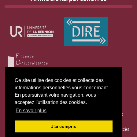
Ce site utilise des cookies et collecte des
informations personnelles vous concernant.
En poursuivant votre navigation, vous
acceptez l'utilisation des cookies.
ISSN électronique 2271-3131
En savoir plus
Plan du site
—
Politique de publication
—
Politique de
confidentialité
—
Déclaration d
’éthique
J'ai compris
Créé et hébergé par Chapitre 9
—
Édité avec Lodel
—
Accès
réservé