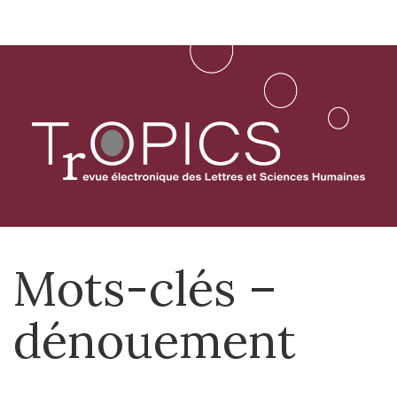
Aller
directement
au
contenu
Mots-clés –
dénouement