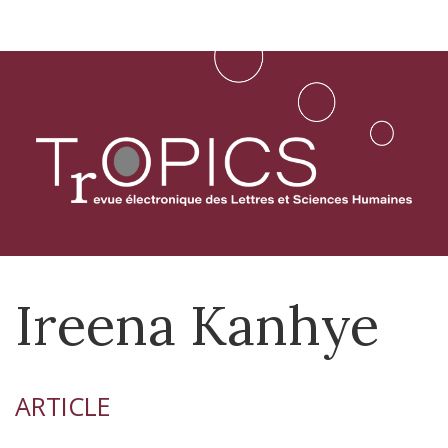
Aller
directement
au
contenu
Ireena
Kanhye
ARTICLE