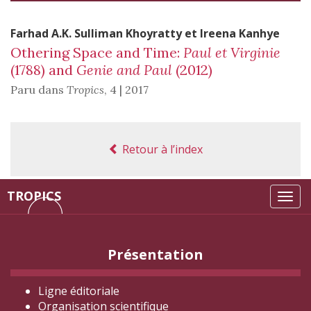
Farhad A.K. Sulliman
Khoyratty
et
Ireena
Kanhye
Othering Space and Time:
Paul et Virginie
(1788) and
Genie and Paul
(2012)
Paru dans
Tropics
,
4 | 2017
Retour à l’index
TROPICS
Tog
navi
Présentation
Ligne éditoriale
Organisation scientifique