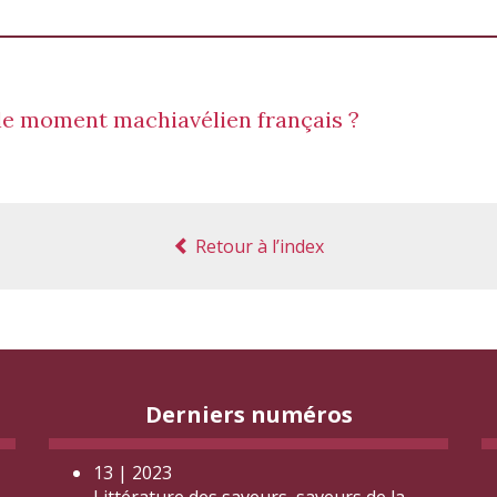
 le moment machiavélien français ?
Retour à l’index
Derniers numéros
13 | 2023