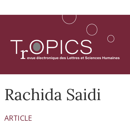
Aller
directement
au
contenu
Rachida
Saidi
ARTICLE